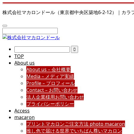
株式会社マカロンドール（東京都中央区築地6-2-12）｜カ
TOP
About us
About us – 会社概要
Media – メディア実績
Profile – プロフィール
Contact – お問い合わせ
法人企業様用お問い合わせ
プライバシーポリシー
Access
macaron
プリントマカロンご注文方法 photo macaron
推し色で届ける世界でいちばん尊いマカロン