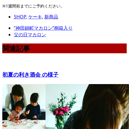
※1週間前までにご予約ください。
SHOP
,
ケーキ
,
新商品
“神田錦町マカロン”桐箱入り
父の日マカロン
関連記事
初夏の利き酒会 の様子