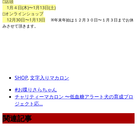
□店頭
1月４日(木)〜1月13日(土)
□オンラインショップ
12月30日〜1月13日
※年末年始は
１２月３０日〜１月３日まで
お休
みさせて頂きます。
SHOP
,
文字入りマカロン
#お喋りさらちゃん
チャリティーマカロン 〜低血糖アラート犬の育成プロ
ジェクト応...
関連記事